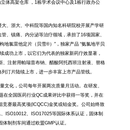
动立体高架仓库 ，1栋学术会议中心及1栋行政办公
暨大、浙大、中科院等国内知名科研院校开展产学研
管、镇痛、内分泌等治疗领域，承担了16项国家、
枸地氯雷他定片（贝雪®）”，独家产品 “氨氯地平贝
”陆续成功上市，以它们为代表的独家新药疗效显著，
法新、注射用帕瑞昔布钠、醋酸阿托西班注射液、替格
格列汀片陆续上市，进一步丰富上市产品管线。
质量文化，公司每年开展两次质量月活动。在研发、
课题在全国医药行业QC成果评比中获得一等奖，并在
理小组竞赛最高奖项(ICQCC)金奖或铂金奖。公司始终致
1、ISO10012、ISO17025等国际体系认证，固体制
固体制剂车间通过欧盟GMP认证。