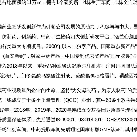
占地面积约11万㎡，拥有1个研究所，4栋生产车间，1栋全自
瑞药业把研发创新作为引领公司发展的原动力，积极与与中大、
了仿制药、创新药、中药、生物药四大创新研发平台，涵盖心脑血
各类重大专项项目。2008年以来，独家产品、国家重点新产品“
）(百安新®)”，独家中药产品、中国专利优秀奖产品“正元胶囊
进入2018年以来，重磅品种盐酸法舒地尔注射液、注射用胸腺
伐沙班片、门冬氨酸鸟氨酸注射液、硫酸氢氯吡格雷片、磷酸西
瑞药业视质量为企业的生命，坚持“为父母制药，为亲人制药”的
第一线成立了十多个质量管理（QCC）小组，其中60多个攻关
2017年、2018年、2019年、2020年连续五次获得国际质量管
量保证体系，先后通过ISO9001、ISO14001、OHSAS1800
干粉针剂车间、中药提取车间先后通过国家新版GMP认证，其中