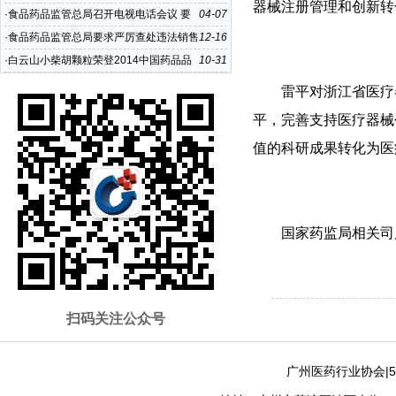
器械注册管理和创新转
年）
·
食品药品监管总局召开电视电话会议 要
04-07
求严厉查处违法生产经营中药饮片行为
·
食品药品监管总局要求严厉查处违法销售
12-16
含可待因复方口服溶液企业
·
白云山小柴胡颗粒荣登2014中国药品品
10-31
牌锐榜
雷平对浙江省医疗
平，完善支持医疗器械
值的科研成果转化为医
国家药监局相关司
扫码关注公众号
广州医药行业协会|5