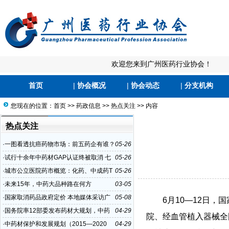
欢迎您来到广州医药行业协会！
首页
|
协会概况
|
协会动态
|
分支机构
您现在的位置：
首页
>>
药政信息
>>
热点关注
>> 内容
热点关注
·
一图看透抗癌药物市场：前五药企有谁？
05-26
8个最畅销产品销售走势如何？
·
试行十余年中药材GAP认证终被取消 七
05-26
成GAP基地被指名存实亡
·
城市公立医院药市概览：化药、中成药T
05-26
op10
·
未来15年，中药大品种路在何方
03-05
·
国家取消药品政府定价 本地媒体采访广
05-08
6月10—12日
州医药行业协会
·
国务院率12部委发布药材大规划，中药
04-29
院、经血管植入器械全
企业必看！
·
中药材保护和发展规划（2015—2020
04-29